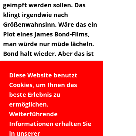
geimpft werden sollen. Das
klingt irgendwie nach
Größenwahnsinn. Wäre das ein
Plot eines James Bond-Films,
man würde nur müde lächeln.
Bond halt wieder. Aber das ist
kein Film. Merkel hat es genau
so gesagt und auch der
Diese Website benutzt
Wohltäter aller Nationen Bill
Cookies, um Ihnen das
Gates hatte es nebenbei in der
beste Erlebnis zu
ARD erwähnt, ohne dass
ermöglichen.
irgendjemand einmal
Weiterführende
nachgefragt hätte, ob im
Informationen erhalten Sie
Oberstübchen eigentlich noch
in unserer