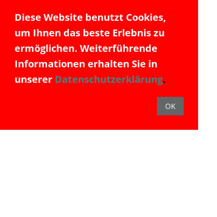
man nur doch über die
Diese Website benutzt Cookies,
Detailsuche genauere Angaben.
um Ihnen das beste Erlebnis zu
Was wir aber machen können
ermöglichen. Weiterführende
ist die Suche für den bisherigen
Informationen erhalten Sie in
Mai.
unserer
Datenschutzerklärung
.
Wir finden für ganz
Deutschland 17.532 Treffer!!!
OK
17.532 Treffer in 7 Tagen. Nach
dem Auslaufen der
Insolvenzregeln werden die
Schicksale langsam
transparenter. Übrigens im
Jahre 2019 hatten wir insgesamt
lt. Bundesamt für Statistik