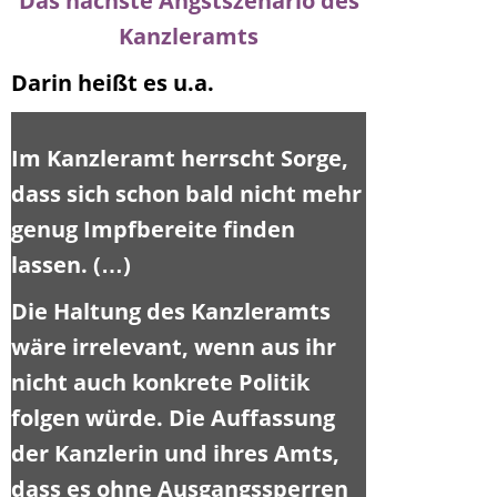
Das nächste Angstszenario des
Kanzleramts
Darin heißt es u.a.
Im Kanzleramt herrscht Sorge,
dass sich schon bald nicht mehr
genug Impfbereite finden
lassen. (…)
Die Haltung des Kanzleramts
wäre irrelevant, wenn aus ihr
nicht auch konkrete Politik
folgen würde. Die Auffassung
der Kanzlerin und ihres Amts,
dass es ohne Ausgangssperren